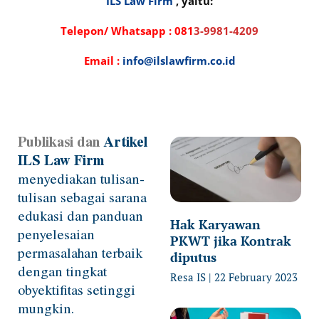
ILS Law Firm
, yaitu:
Telepon/ Whatsapp :
081
3-9981-4209
Email :
info@ilslawfirm.co.id
Publikasi dan
Artikel
Page
Page
Page
Page
ILS Law Firm
menyediakan tulisan-
tulisan sebagai sarana
edukasi dan panduan
Hak Karyawan
penyelesaian
PKWT jika Kontrak
permasalahan terbaik
diputus
dengan tingkat
Resa IS
22 February 2023
obyektifitas setinggi
mungkin.