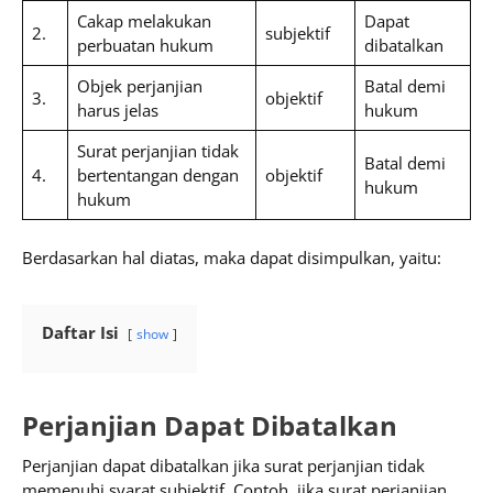
Cakap melakukan
Dapat
2.
subjektif
perbuatan hukum
dibatalkan
Objek perjanjian
Batal demi
3.
objektif
harus jelas
hukum
Surat perjanjian tidak
Batal demi
4.
bertentangan dengan
objektif
hukum
hukum
Berdasarkan hal diatas, maka dapat disimpulkan, yaitu:
Daftar Isi
show
Perjanjian Dapat Dibatalkan
Perjanjian dapat dibatalkan jika surat perjanjian tidak
memenuhi syarat subjektif. Contoh, jika surat perjanjian