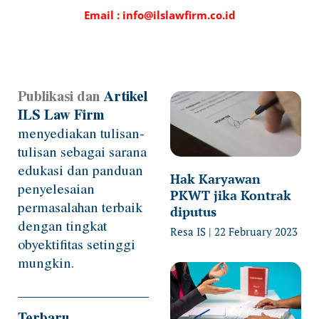
Email : info@ilslawfirm.co.id
Publikasi dan
Artikel
Page
Page
Page
Page
ILS Law Firm
menyediakan tulisan-
tulisan sebagai sarana
edukasi dan panduan
Hak Karyawan
penyelesaian
PKWT jika Kontrak
permasalahan terbaik
diputus
dengan tingkat
Resa IS
22 February 2023
obyektifitas setinggi
mungkin.
Terbaru