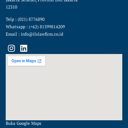
12310
Telp : (021) 8776890
Whatsapp : (+62) 81399814209
Email : info@ilslawfirm.co.id
I
L
n
i
s
n
t
k
a
e
g
d
r
i
a
n
m
Buka Google Maps