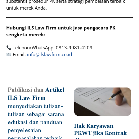
substantif prosedur PK serta strategi pembelaan terbaik
untuk merek Anda.
Hubungi ILS Law Firm untuk jasa pengacara PK
sengketa merek:
Telepon/WhatsApp: 0813-9981-4209
Email:
info@ilslawfirm.co.id
Publikasi dan
Artikel
Page
Page
Page
Page
ILS Law Firm
menyediakan tulisan-
tulisan sebagai sarana
edukasi dan panduan
Hak Karyawan
penyelesaian
PKWT jika Kontrak
permasalahan terbaik