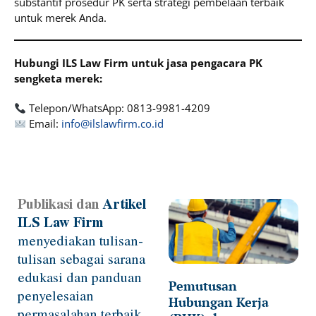
substantif prosedur PK serta strategi pembelaan terbaik
untuk merek Anda.
Hubungi ILS Law Firm untuk jasa pengacara PK
sengketa merek:
Telepon/WhatsApp: 0813-9981-4209
Email:
info@ilslawfirm.co.id
Publikasi dan
Artikel
Page
Page
Page
Page
Page
ILS Law Firm
menyediakan tulisan-
tulisan sebagai sarana
edukasi dan panduan
Pemutusan
penyelesaian
Hubungan Kerja
permasalahan terbaik