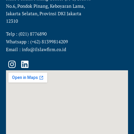
No.6, Pondok Pinang, Keboyaran Lama,
Jakarta Selatan, Provinsi DKI Jakarta
12310
Telp : (021) 8776890
Whatsapp : (+62) 81399814209
Email : info@ilslawfirm.co.id
I
L
n
i
s
n
t
k
a
e
g
d
r
i
a
n
m