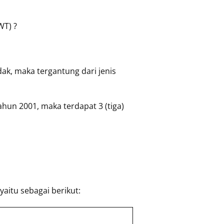
WT) ?
ak, maka tergantung dari jenis
hun 2001, maka terdapat 3 (tiga)
aitu sebagai berikut: