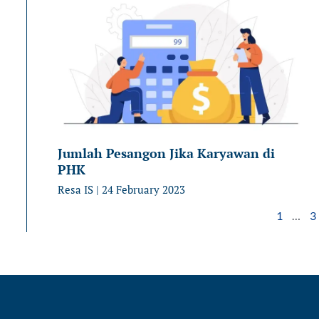
Jumlah Pesangon Jika Karyawan di
PHK
Resa IS
24 February 2023
1
…
3