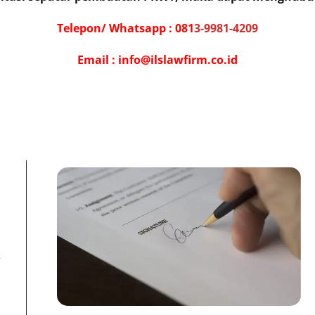
Telepon/ Whatsapp :
081
3-9981-4209
Email : info@ilslawfirm.co.id
Page
P
n