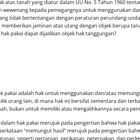
 hak atas tanah yang diatur dalam UU No. 5 Tahun 1960 ten
kan wewenang kepada pemegangnya untuk menggunakan dan
anjang tidak bertentangan dengan peraturan perundang-undan
memberikan jaminan atas utang dengan objek berupa tana
hak pakai dapat dijadikan objek hak tanggungan?
ak pakai adalah hak untuk menggunakan dan/atau memungut 
lik orang lain, di mana hak ini bersifat sementara dan te
h, bukan untuk memiliki atau mengalihkannya secara pen
alam hak pakai merujuk pada pengertian bahwa hak pakai
erkataan “memungut hasil” merujuk pada pengertian bahw
gunan, seperti pertanian, perikanan, peternakan, dan perk