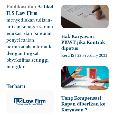
Publikasi dan
Artikel
Page
Page
Page
Page
ILS Law Firm
menyediakan tulisan-
tulisan sebagai sarana
edukasi dan panduan
Hak Karyawan
penyelesaian
PKWT jika Kontrak
permasalahan terbaik
diputus
dengan tingkat
Resa IS
22 February 2023
obyektifitas setinggi
mungkin.
Terbaru
Uang Kompensasi:
Kapan diberikan ke
Karyawan ?