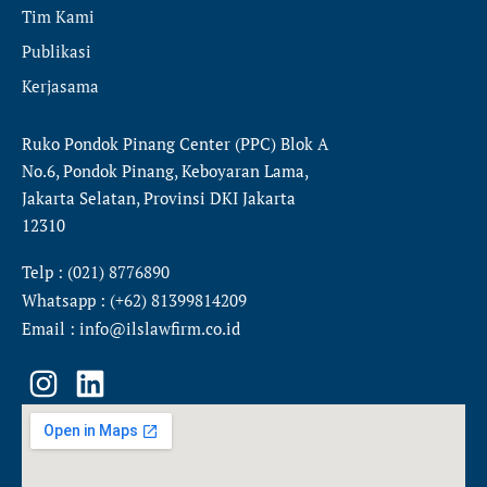
Tim Kami
Publikasi
Kerjasama
Ruko Pondok Pinang Center (PPC) Blok A
No.6, Pondok Pinang, Keboyaran Lama,
Jakarta Selatan, Provinsi DKI Jakarta
12310
Telp : (021) 8776890
Whatsapp : (+62) 81399814209
Email : info@ilslawfirm.co.id
I
L
n
i
s
n
t
k