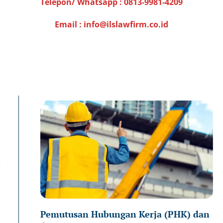
Telepon/ Whatsapp :
0813-9981-4209
Email : info@ilslawfirm.co.id
Page
Page
P
n
Pemutusan Hubungan Kerja (PHK) dan