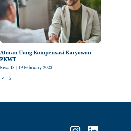
Aturan Uang Kompensasi Karyawan
PKWT
Resa IS
19 February 2023
4
5
I
L