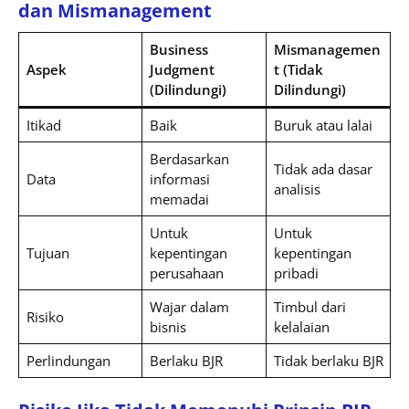
dan Mismanagement
Business
Mismanagemen
Aspek
Judgment
t (Tidak
(Dilindungi)
Dilindungi)
Itikad
Baik
Buruk atau lalai
Berdasarkan
Tidak ada dasar
Data
informasi
analisis
memadai
Untuk
Untuk
Tujuan
kepentingan
kepentingan
perusahaan
pribadi
Wajar dalam
Timbul dari
Risiko
bisnis
kelalaian
Perlindungan
Berlaku BJR
Tidak berlaku BJR