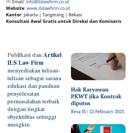
Email:
info@ilslawfirm.co.id
Website
:
www.ilslawfirm.co.id
Kantor
: Jakarta | Tangerang | Bekasi
Konsultasi Awal Gratis untuk Direksi dan Komisaris
Publikasi dan
Artikel
Page
Page
Page
Page
ILS Law Firm
menyediakan tulisan-
tulisan sebagai sarana
edukasi dan panduan
Hak Karyawan
penyelesaian
PKWT jika Kontrak
permasalahan terbaik
diputus
dengan tingkat
Resa IS
22 February 2023
obyektifitas setinggi
mungkin.