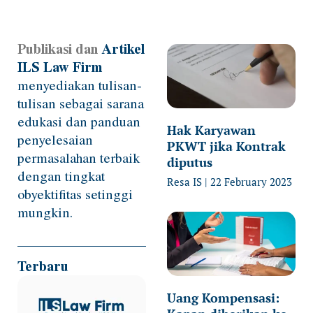
Publikasi dan
Artikel
Page
Page
Page
Page
ILS Law Firm
menyediakan tulisan-
tulisan sebagai sarana
edukasi dan panduan
Hak Karyawan
penyelesaian
PKWT jika Kontrak
permasalahan terbaik
diputus
dengan tingkat
Resa IS
22 February 2023
obyektifitas setinggi
mungkin.
Terbaru
Uang Kompensasi: