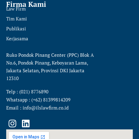
Firma Kami
Law Firm
Tim Kami
Publikasi
Kerjasama
Ruko Pondok Pinang Center (PPC) Blok A
No.6, Pondok Pinang, Keboyaran Lama,
Jakarta Selatan, Provinsi DKI Jakarta
12310
Telp : (021) 8776890
Whatsapp : (+62) 81399814209
Email : info@ilslawfirm.co.id
I
L
n
i
s
n