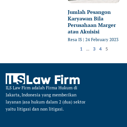
Jumlah Pesangon
Karyawan Bila
Perusahaan Marger
atau Akuisisi
Resa IS
24 February 2023
1
…
3
4
5
ILS Law Firm
adalah Firma Hukum di
Jakarta, Indonesia yang memberikan
layanan jasa hukum dalam 2 (dua) sektor
yaitu
litigasi dan non litigasi.