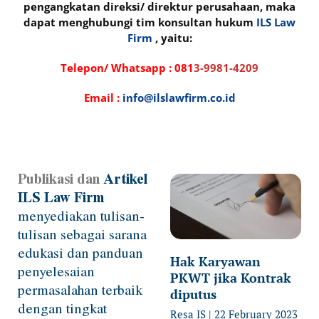
pengangkatan direksi/ direktur perusahaan, maka
dapat menghubungi tim konsultan hukum
ILS Law
Firm
, yaitu:
Telepon/ Whatsapp :
081
3-9981-4209
Email :
info@ilslawfirm.co.id
Publikasi dan
Artikel
Page
Page
Page
Page
ILS Law Firm
menyediakan tulisan-
tulisan sebagai sarana
edukasi dan panduan
Hak Karyawan
penyelesaian
PKWT jika Kontrak
permasalahan terbaik
diputus
dengan tingkat
Resa IS
22 February 2023