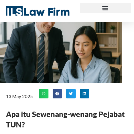
Skip
to
content
13 May 2025
Apa itu Sewenang-wenang Pejabat
TUN?