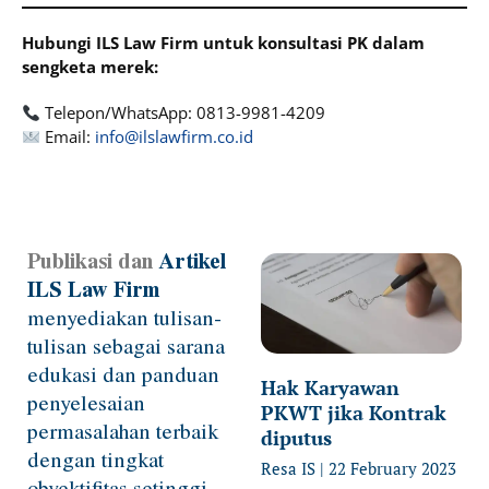
Hubungi ILS Law Firm untuk konsultasi PK dalam
sengketa merek:
Telepon/WhatsApp: 0813-9981-4209
Email:
info@ilslawfirm.co.id
Publikasi dan
Artikel
Page
Page
Page
Page
ILS Law Firm
menyediakan tulisan-
tulisan sebagai sarana
edukasi dan panduan
Hak Karyawan
penyelesaian
PKWT jika Kontrak
permasalahan terbaik
diputus
dengan tingkat
Resa IS
22 February 2023
obyektifitas setinggi