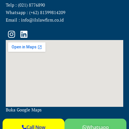
Telp : (021) 8776890
Whatsapp : (+62) 81399814209
Email : info@ilslawfirm.co.id
I
L
n
i
s
n
t
k
a
e
g
d
r
i
a
n
m
Buka Google Maps
Call Now
Whatsapp