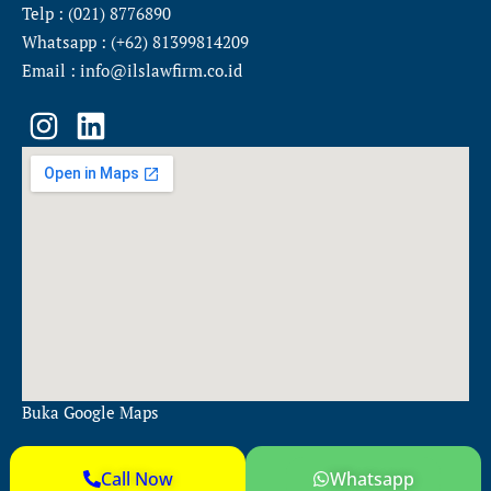
Telp : (021) 8776890
Whatsapp : (+62) 81399814209
Email : info@ilslawfirm.co.id
I
L
n
i
s
n
t
k
a
e
g
d
r
i
a
n
m
Buka Google Maps
Call Now
Whatsapp