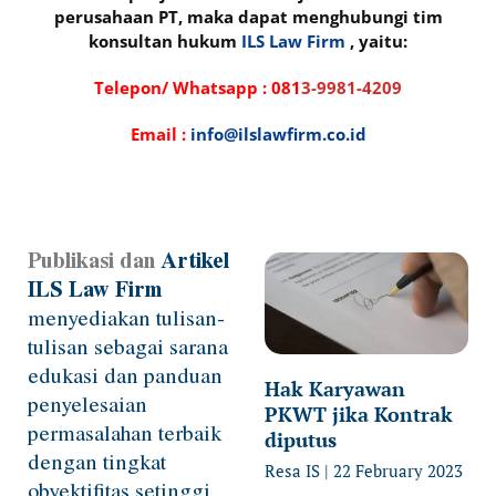
perusahaan PT, maka dapat menghubungi tim
konsultan hukum
ILS Law Firm
, yaitu:
Telepon/ Whatsapp :
081
3-9981-4209
Email :
info@ilslawfirm.co.id
Publikasi dan
Artikel
Page
Page
Page
Page
ILS Law Firm
menyediakan tulisan-
tulisan sebagai sarana
edukasi dan panduan
Hak Karyawan
penyelesaian
PKWT jika Kontrak
permasalahan terbaik
diputus
dengan tingkat
Resa IS
22 February 2023
obyektifitas setinggi