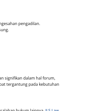
ngesahan pengadilan.
sung.
n signifikan dalam hal forum,
epat tergantung pada kebutuhan
asalahan hukum lainnya,
ILS Law