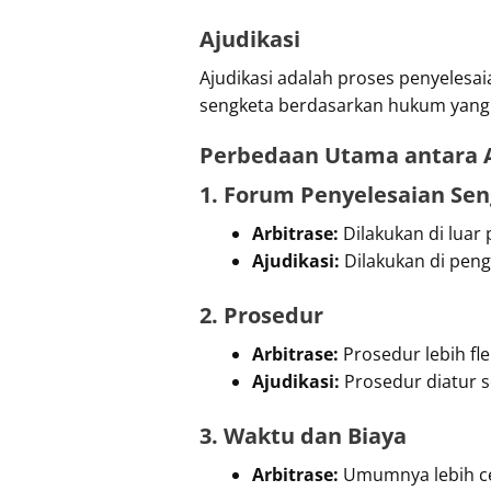
Ajudikasi
Ajudikasi adalah proses penyeles
sengketa berdasarkan hukum yang b
Perbedaan Utama antara A
1. Forum Penyelesaian Se
Arbitrase:
Dilakukan di luar 
Ajudikasi:
Dilakukan di peng
2. Prosedur
Arbitrase:
Prosedur lebih fl
Ajudikasi:
Prosedur diatur s
3. Waktu dan Biaya
Arbitrase:
Umumnya lebih cep