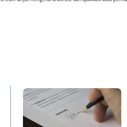
Page
P
n