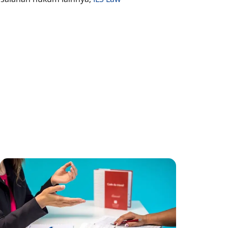
age
Page
Page