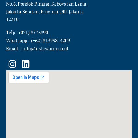
No.6, Pondok Pinang, Keboyaran Lama,
Jakarta Selatan, Provinsi DKI Jakarta
12310
Telp : (021) 8776890
Whatsapp : (+62) 81399814209
Email : info@ilslawfirm.co.id
I
L
n
i
s
n
t
k
a
e
g
d
r
i
a
n
m