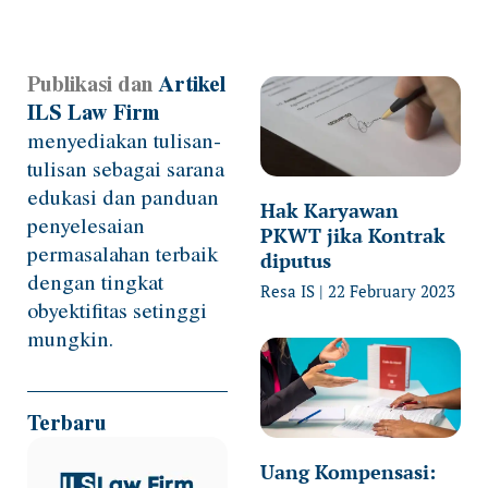
Publikasi dan
Artikel
Page
Page
Page
Page
ILS Law Firm
menyediakan tulisan-
tulisan sebagai sarana
edukasi dan panduan
Hak Karyawan
penyelesaian
PKWT jika Kontrak
permasalahan terbaik
diputus
dengan tingkat
Resa IS
22 February 2023
obyektifitas setinggi
mungkin.
Terbaru
Uang Kompensasi: