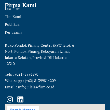
Firma Kami
Law Firm
Tim Kami
Publikasi
Kerjasama
Ruko Pondok Pinang Center (PPC) Blok A
No.6, Pondok Pinang, Keboyaran Lama,
Jakarta Selatan, Provinsi DKI Jakarta
12310
Telp : (021) 8776890
Whatsapp : (+62) 81399814209
Email : info@ilslawfirm.co.id
I
L
n
i