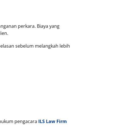
anganan perkara. Biaya yang
ien.
jelasan sebelum melangkah lebih
m hukum pengacara
ILS Law Firm