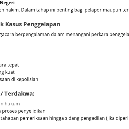
 Negeri
leh hakim. Dalam tahap ini penting bagi pelapor maupun te
uk Kasus Penggelapan
ngacara berpengalaman dalam menangani perkara penggela
ara tepat
ng kuat
aan di kepolisian
a/ Terdakwa:
an hukum
proses penyelidikan
ahapan pemeriksaan hingga sidang pengadilan (jika diperl