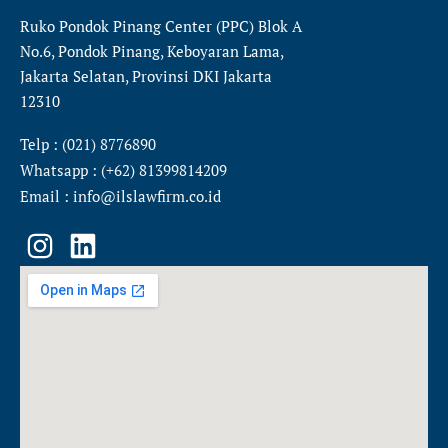
Ruko Pondok Pinang Center (PPC) Blok A
No.6, Pondok Pinang, Keboyaran Lama,
Jakarta Selatan, Provinsi DKI Jakarta
12310
Telp : (021) 8776890
Whatsapp : (+62) 81399814209
Email : info@ilslawfirm.co.id
I
L
n
i
s
n
t
k
a
e
g
d
r
i
a
n