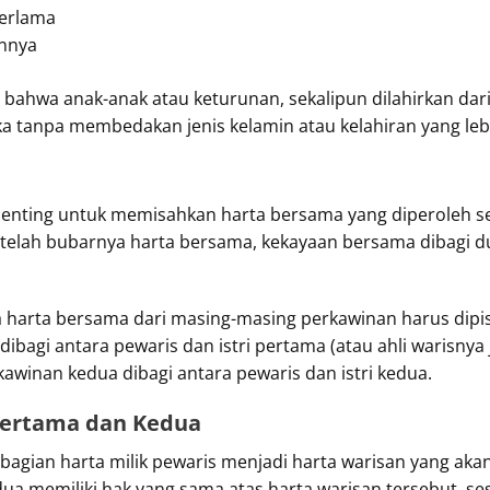
terlama
annya
ahwa anak-anak atau keturunan, sekalipun dilahirkan dari
a tanpa membedakan jenis kelamin atau kelahiran yang leb
a
enting untuk memisahkan harta bersama yang diperoleh se
lah bubarnya harta bersama, kekayaan bersama dibagi dua 
ka harta bersama dari masing-masing perkawinan harus dipi
bagi antara pewaris dan istri pertama (atau ahli warisnya j
awinan kedua dibagi antara pewaris dan istri kedua.
 Pertama dan Kedua
bagian harta milik pewaris menjadi harta warisan yang akan
kedua memiliki hak yang sama atas harta warisan tersebut, 