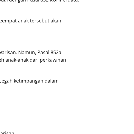
 keempat anak tersebut akan
 warisan. Namun, Pasal 852a
leh anak-anak dari perkawinan
ncegah ketimpangan dalam
arisan.