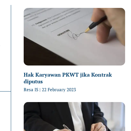
Page
P
n
Hak Karyawan PKWT jika Kontrak
diputus
Resa IS
22 February 2023