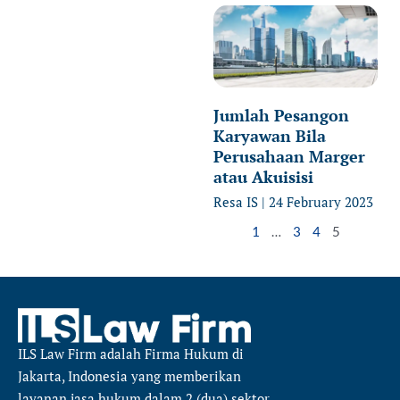
Jumlah Pesangon
Karyawan Bila
Perusahaan Marger
atau Akuisisi
Resa IS
24 February 2023
1
…
3
4
5
ILS Law Firm
adalah Firma Hukum di
Jakarta, Indonesia yang memberikan
layanan jasa hukum dalam 2 (dua) sektor