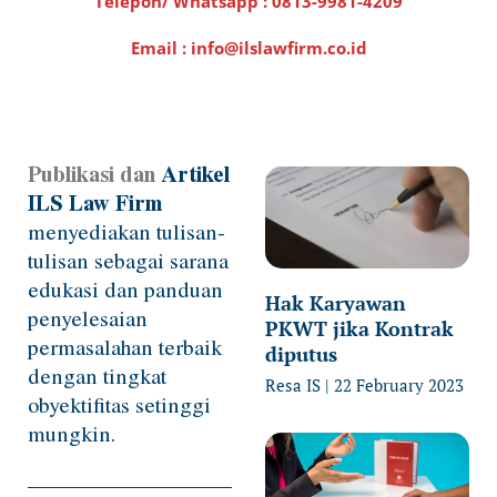
Telepon/ Whatsapp :
0813-9981-4209
Email : info@ilslawfirm.co.id
Publikasi dan
Artikel
Page
Page
Page
Page
ILS Law Firm
menyediakan tulisan-
tulisan sebagai sarana
edukasi dan panduan
Hak Karyawan
penyelesaian
PKWT jika Kontrak
permasalahan terbaik
diputus
dengan tingkat
Resa IS
22 February 2023
obyektifitas setinggi
mungkin.