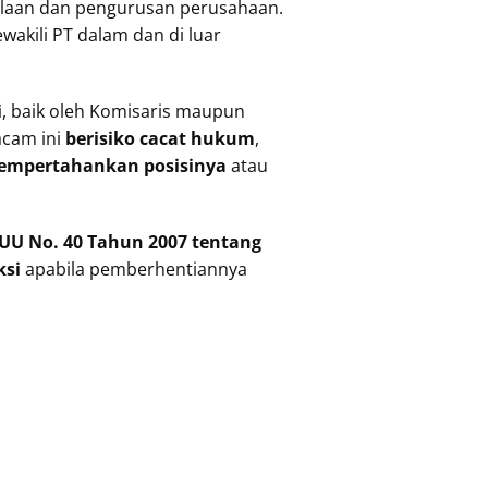
laan dan pengurusan perusahaan.
kili PT dalam dan di luar
i
, baik oleh Komisaris maupun
acam ini
berisiko cacat hukum
,
empertahankan posisinya
atau
UU No. 40 Tahun 2007 tentang
ksi
apabila pemberhentiannya