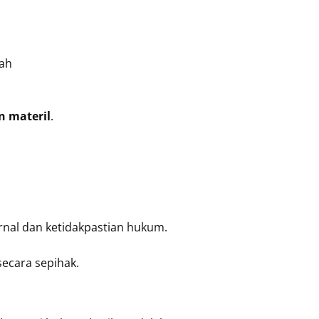
sah
 materil
.
rnal dan ketidakpastian hukum.
ecara sepihak.