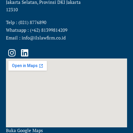
Jakarta Selatan, Provinsi DKI Jakarta
12310
Telp : (021) 8776890
Whatsapp : (+62) 81399814209
Email : info@ilslawfirm.co.id
I
L
n
i
s
n
t
k
a
e
g
d
r
i
a
n
m
Buka Google Maps