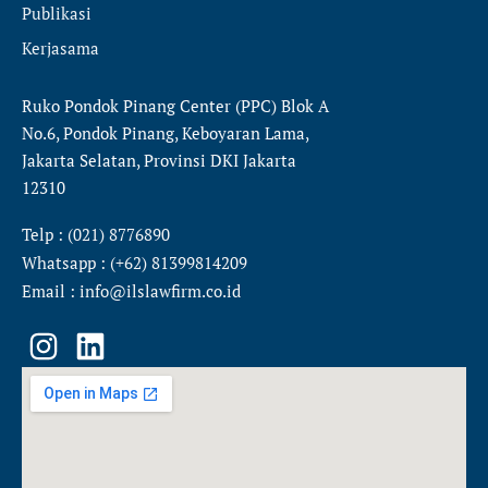
Publikasi
Kerjasama
Ruko Pondok Pinang Center (PPC) Blok A
No.6, Pondok Pinang, Keboyaran Lama,
Jakarta Selatan, Provinsi DKI Jakarta
12310
Telp : (021) 8776890
Whatsapp : (+62) 81399814209
Email : info@ilslawfirm.co.id
I
L
n
i
s
n
t
k
a
e