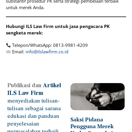
substantif prosedur PK serta strategi pembelaan terbaik
untuk merek Anda.
Hubungi ILS Law Firm untuk jasa pengacara PK
sengketa merek:
Telepon/WhatsApp: 0813-9981-4209
Email:
info@ilslawfirm.co.id
Publikasi dan
Artikel
Page
Page
Page
Page
Page
ILS Law Firm
menyediakan tulisan-
tulisan sebagai sarana
edukasi dan panduan
Saksi Pidana
penyelesaian
Pengguna Merek
permasalahan terbaik