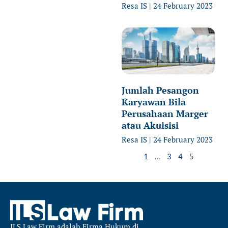
Resa IS
24 February 2023
Jumlah Pesangon
Karyawan Bila
Perusahaan Marger
atau Akuisisi
Resa IS
24 February 2023
1
…
3
4
5
ILS Law Firm
adalah Firma Hukum di