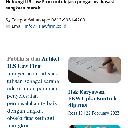
Hubungi ILS Law Firm untuk jasa pengacara kasasi
sengketa merek:
Telepon/WhatsApp: 0813-9981-4209
Email:
info@ilslawfirm.co.id
Publikasi dan
Artikel
Page
Page
Page
Page
ILS Law Firm
menyediakan tulisan-
tulisan sebagai sarana
edukasi dan panduan
Hak Karyawan
penyelesaian
PKWT jika Kontrak
permasalahan terbaik
diputus
dengan tingkat
Resa IS
22 February 2023
obyektifitas setinggi
mungkin.