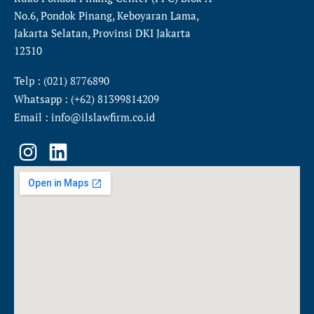
No.6, Pondok Pinang, Keboyaran Lama,
Jakarta Selatan, Provinsi DKI Jakarta
12310
Telp : (021) 8776890
Whatsapp : (+62) 81399814209
Email : info@ilslawfirm.co.id
I
L
n
i
s
n
t
k
a
e
g
d
r
i
a
n
m