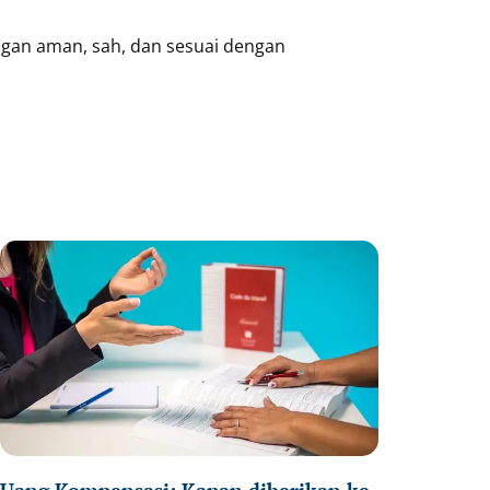
ngan aman, sah, dan sesuai dengan
age
Page
Page
Uang Kompensasi: Kapan diberikan ke