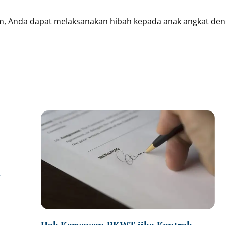
rm, Anda dapat melaksanakan hibah kepada anak angkat de
Page
P
n
Hak Karyawan PKWT jika Kontrak