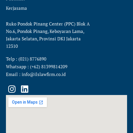
Kerjasama
Ruko Pondok Pinang Center (PPC) Blok A
No.6, Pondok Pinang, Keboyaran Lama,
Jakarta Selatan, Provinsi DKI Jakarta
12310
Telp : (021) 8776890
Whatsapp : (+62) 81399814209
Email : info@ilslawfirm.co.id
I
L
n
i
s
n
t
k
a
e
g
d