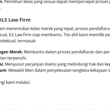
an
: Pemilihan kelas yang sesuai dapat mempercepat proses
.
ILS Law Firm
am menentukan kelas merek yang tepat, proses pendaftar
ktual, ILS Law Firm siap membantu. Tim ahli kami memilik
elektual, termasuk:
ngan Merek
: Membantu dalam proses pendaftaran dan per
an terpenuhi.
si
: Menyusun perjanjian lisensi yang melindungi hak dan k
kum
: Mewakili klien dalam penyelesaian sengketa kekayaan i
ngi kami melalui: