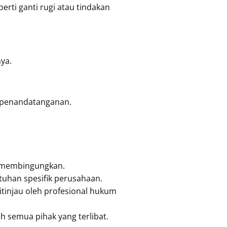
erti ganti rugi atau tindakan
ya.
al penandatanganan.
u membingungkan.
utuhan spesifik perusahaan.
itinjau oleh profesional hukum
eh semua pihak yang terlibat.