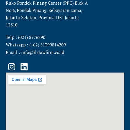
Ruko Pondok Pinang Center (PPC) Blok A
No.6, Pondok Pinang, Keboyaran Lama,
Jakarta Selatan, Provinsi DKI Jakarta
12310
Telp : (021) 8776890
Whatsapp : (+62) 81399814209
Email : info@ilslawfirm.co.id
I
L
n
i
s
n
t
k
a
e
g
d
r
i
a
n
m