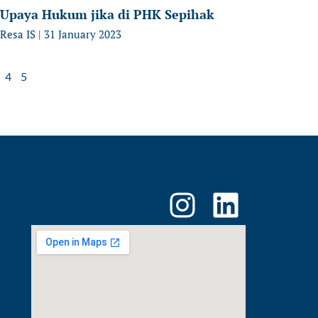
Upaya Hukum jika di PHK Sepihak
Resa IS
31 January 2023
4
5
I
L
n
i
s
n
t
k
a
e