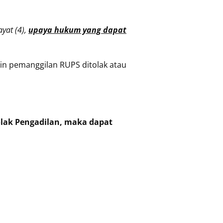
yat (4),
upaya hukum yang dapat
in pemanggilan RUPS ditolak atau
olak Pengadilan, maka dapat