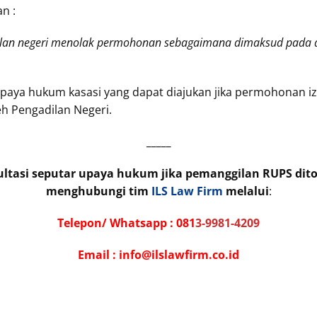
n :
ilan negeri menolak permohonan sebagaimana dimaksud pada a
paya hukum kasasi yang dapat diajukan jika permohonan iz
eh Pengadilan Negeri.
_____
ultasi seputar upaya hukum jika pemanggilan RUPS dit
menghubungi tim
ILS Law Firm
melalui
:
Telepon/ Whatsapp :
081
3-9981-4209
Email : info@ilslawfirm.co.id