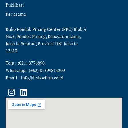
Publikasi
Kerjasama
Ruko Pondok Pinang Center (PPC) Blok A
No.6, Pondok Pinang, Keboyaran Lama,
Jakarta Selatan, Provinsi DKI Jakarta
12310
Telp : (021) 8776890
Whatsapp : (+62) 81399814209
Email : info@ilslawfirm.co.id
I
L
n
i
s
n
t
k
a
e