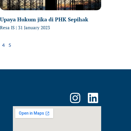
Upaya Hukum jika di PHK Sepihak
Resa IS
31 January 2023
4
5
I
L
n
i
s
n
t
k