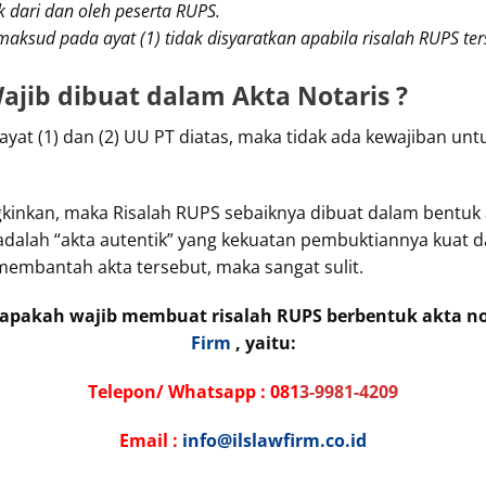
 dari dan oleh peserta RUPS.
ksud pada ayat (1) tidak disyaratkan apabila risalah RUPS ters
ajib dibuat dalam Akta Notaris ?
ayat (1) dan (2) UU PT diatas, maka tidak ada kewajiban u
inkan, maka Risalah RUPS sebaiknya dibuat dalam bentuk a
alah “akta autentik” yang kekuatan pembuktiannya kuat da
 membantah akta tersebut, maka sangat sulit.
r apakah wajib membuat risalah RUPS berbentuk akta n
Firm
, yaitu:
Telepon/ Whatsapp :
081
3-9981-4209
Email :
info@ilslawfirm.co.id