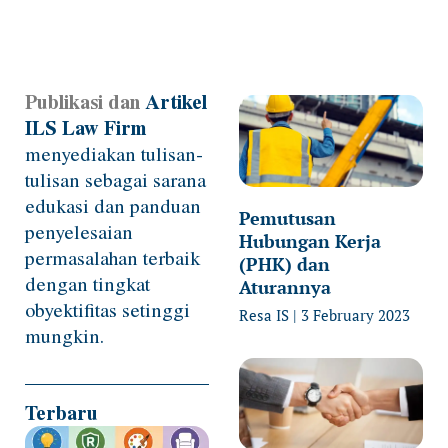
Publikasi dan
Artikel
Page
Page
Page
Page
Page
ILS Law Firm
menyediakan tulisan-
tulisan sebagai sarana
edukasi dan panduan
Pemutusan
penyelesaian
Hubungan Kerja
permasalahan terbaik
(PHK) dan
dengan tingkat
Aturannya
obyektifitas setinggi
Resa IS
3 February 2023
mungkin.
Terbaru