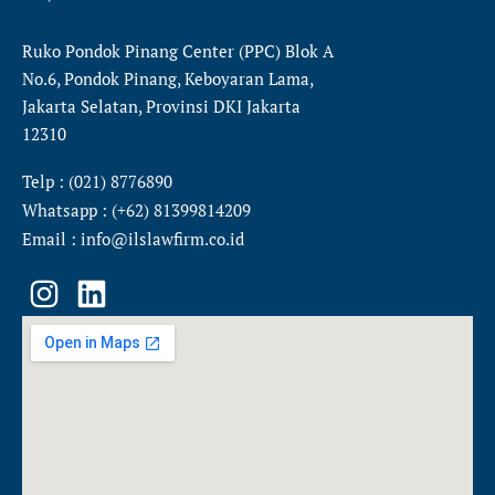
Ruko Pondok Pinang Center (PPC) Blok A
No.6, Pondok Pinang, Keboyaran Lama,
Jakarta Selatan, Provinsi DKI Jakarta
12310
Telp : (021) 8776890
Whatsapp : (+62) 81399814209
Email : info@ilslawfirm.co.id
I
L
n
i
s
n
t
k
a
e
g
d
r
i