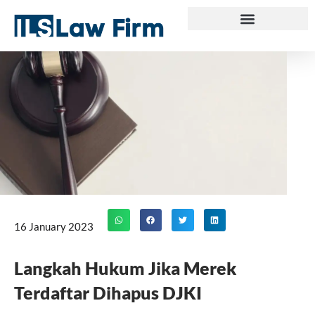
Skip
to
content
16 January 2023
Langkah Hukum Jika Merek
Terdaftar Dihapus DJKI