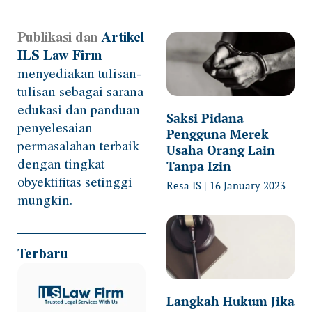
Publikasi dan
Artikel
Page
Page
Page
Page
Page
ILS Law Firm
menyediakan tulisan-
tulisan sebagai sarana
edukasi dan panduan
Saksi Pidana
penyelesaian
Pengguna Merek
permasalahan terbaik
Usaha Orang Lain
dengan tingkat
Tanpa Izin
obyektifitas setinggi
Resa IS
16 January 2023
mungkin.
Terbaru
Langkah Hukum Jika