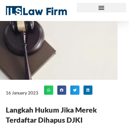
Skip
to
content
16 January 2023
Langkah Hukum Jika Merek
Terdaftar Dihapus DJKI