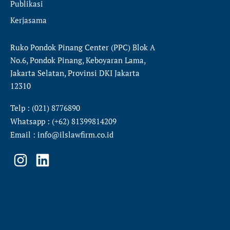
Publikasi
Kerjasama
Ruko Pondok Pinang Center (PPC) Blok A
No.6, Pondok Pinang, Keboyaran Lama,
Jakarta Selatan, Provinsi DKI Jakarta
12310
Telp : (021) 8776890
Whatsapp : (+62) 81399814209
Email : info@ilslawfirm.co.id
I
L
n
i
s
n
t
k
a
e
g
d