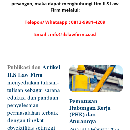
pesangon, maka dapat menghubungi tim ILS Law
Firm melalui
:
Telepon/ Whatsapp :
081
3-9981-4209
Email : info@ilslawfirm.co.id
Publikasi dan
Artikel
Page
Page
Page
Page
Page
ILS Law Firm
menyediakan tulisan-
tulisan sebagai sarana
edukasi dan panduan
Pemutusan
penyelesaian
Hubungan Kerja
permasalahan terbaik
(PHK) dan
dengan tingkat
Aturannya
obyektifitas setinggi
Resa IS
3 February 2023