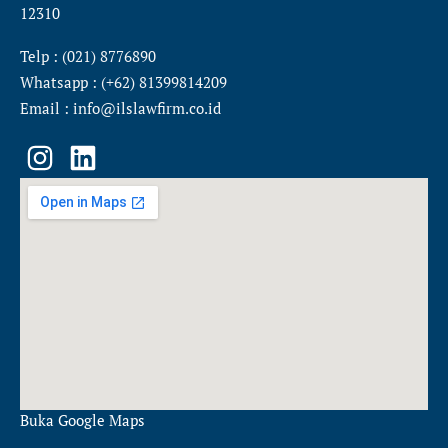
12310
Telp : (021) 8776890
Whatsapp : (+62) 81399814209
Email : info@ilslawfirm.co.id
I
L
n
i
s
n
t
k
a
e
g
d
r
i
a
n
m
Buka Google Maps