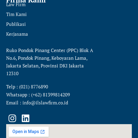
Law Firm
Tim Kami
Publikasi
Kerjasama
Ruko Pondok Pinang Center (PPC) Blok A
No.6, Pondok Pinang, Keboyaran Lama,
Jakarta Selatan, Provinsi DKI Jakarta
12310
Telp : (021) 8776890
Whatsapp : (+62) 81399814209
Email : info@ilslawfirm.co.id
I
L
n
i
s
n