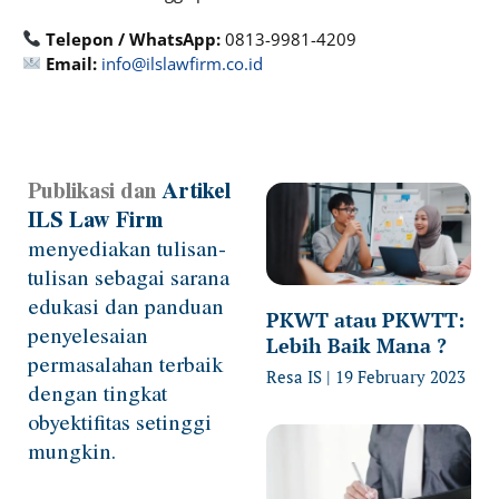
Telepon / WhatsApp:
0813-9981-4209
Email:
info@ilslawfirm.co.id
Publikasi dan
Artikel
Page
Page
Page
Page
Page
ILS Law Firm
menyediakan tulisan-
tulisan sebagai sarana
edukasi dan panduan
PKWT atau PKWTT:
penyelesaian
Lebih Baik Mana ?
permasalahan terbaik
Resa IS
19 February 2023
dengan tingkat
obyektifitas setinggi
mungkin.