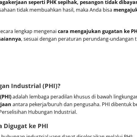
gakerjaan seperti PHK sepihak, pesangon tidak dibayar,
usahaan tidak membuahkan hasil, maka Anda bisa
mengajuk
 secara lengkap mengenai
cara mengajukan gugatan ke PH
saiannya
, sesuai dengan peraturan perundang-undangan t
an Industrial (PHI)?
(PHI)
adalah lembaga peradilan khusus di bawah lingkung
rjaan
antara pekerja/buruh dan pengusaha. PHI dibentuk 
erselisihan Hubungan Industrial.
sa Digugat ke PHI
an hubungan industrial yang dapat diselesaikan melalui PHI: