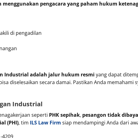
n menggunakan pengacara yang paham hukum ketenag
ili di pengadilan
enangan
 Industrial adalah jalur hukum resmi
yang dapat ditemp
k bisa diselesaikan secara damai. Pastikan Anda memahami 
an Industrial
enagakerjaan seperti
PHK sepihak
,
pesangon tidak dibaya
al (PHI)
, tim
ILS Law Firm
siap mendampingi Anda dari awa
-4209