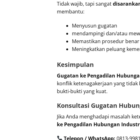
Tidak wajib, tapi sangat
disaranka
membantu:
Menyusun gugatan
mendampingi dan/atau mewak
Memastikan prosedur benar
Meningkatkan peluang kem
Kesimpulan
Gugatan ke Pengadilan Hubungan
konflik ketenagakerjaan yang tida
bukti-bukti yang kuat.
Konsultasi Gugatan Hubung
Jika Anda menghadapi masalah ket
ke Pengadilan Hubungan Industri
Telepon / WhatsApp:
0813-9981