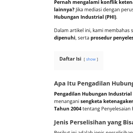
Pernah mengalami konflik ketena
lainnya?
Jika mediasi dengan per
Hubungan Industrial (PHI)
.
Dalam artikel ini, kami membahas
dipenuhi
, serta
prosedur penyele
Daftar Isi
show
Apa Itu Pengadilan Hubung
Pengadilan Hubungan Industrial 
menangani
sengketa ketenagake
Tahun 2004
tentang Penyelesaian P
Jenis Perselisihan yang Bi
Berikut ini adalah jenis perselisih