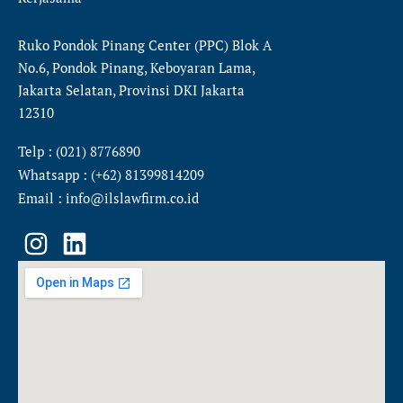
Ruko Pondok Pinang Center (PPC) Blok A
No.6, Pondok Pinang, Keboyaran Lama,
Jakarta Selatan, Provinsi DKI Jakarta
12310
Telp : (021) 8776890
Whatsapp : (+62) 81399814209
Email : info@ilslawfirm.co.id
I
L
n
i
s
n
t
k
a
e
g
d
r
i