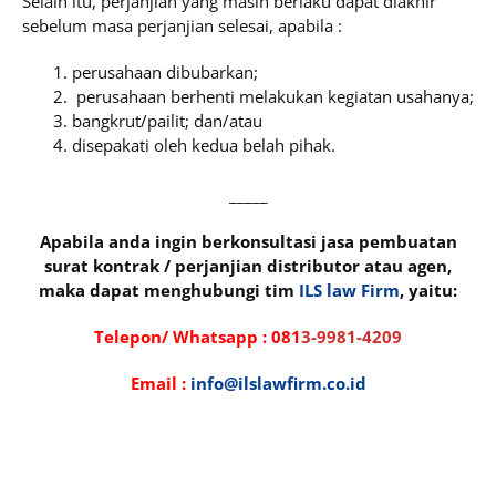
Selain itu, perjanjian yang masih berlaku dapat diakhir
sebelum masa perjanjian selesai, apabila :
perusahaan dibubarkan;
perusahaan berhenti melakukan kegiatan usahanya;
bangkrut/pailit; dan/atau
disepakati oleh kedua belah pihak.
_____
Apabila anda ingin berkonsultasi jasa pembuatan
surat kontrak / perjanjian distributor atau agen,
maka dapat menghubungi tim
ILS law Firm
, yaitu:
Telepon/ Whatsapp :
081
3-9981-4209
Email :
info@ilslawfirm.co.id