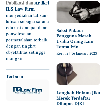
Publikasi dan
Artikel
Page
Page
Page
Page
Page
ILS Law Firm
menyediakan tulisan-
tulisan sebagai sarana
edukasi dan panduan
Saksi Pidana
penyelesaian
Pengguna Merek
permasalahan terbaik
Usaha Orang Lain
dengan tingkat
Tanpa Izin
obyektifitas setinggi
Resa IS
16 January 2023
mungkin.
Terbaru
Langkah Hukum Jika
Merek Terdaftar
Dihapus DJKI