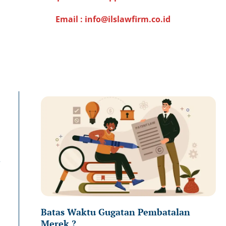
Email : info@ilslawfirm.co.id
Page
Page
Pa
n
Batas Waktu Gugatan Pembatalan
Merek ?