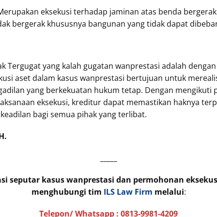
 Merupakan eksekusi terhadap jaminan atas benda bergera
dak bergerak khususnya bangunan yang tidak dapat dibeba
hak Tergugat yang kalah gugatan wanprestasi adalah den
kusi aset dalam kasus wanprestasi bertujuan untuk mereali
dilan yang berkekuatan hukum tetap. Dengan mengikuti pr
ksanaan eksekusi, kreditur dapat memastikan haknya terp
adilan bagi semua pihak yang terlibat.
H.
_____
asi seputar kasus wanprestasi dan permohonan eksekus
menghubungi tim
ILS Law Firm
melalui
:
Telepon/ Whatsapp :
0813-9981-4209