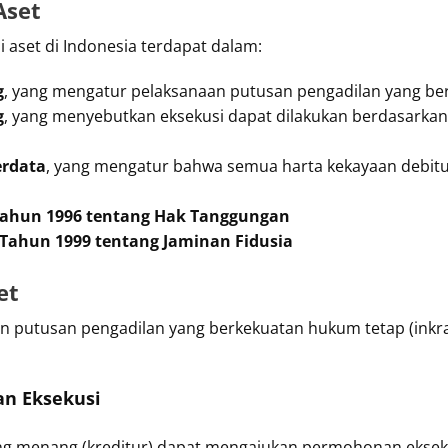
Aset
aset di Indonesia terdapat dalam:
g
, yang mengatur pelaksanaan putusan pengadilan yang be
g
, yang menyebutkan eksekusi dapat dilakukan berdasarkan
erdata
, yang mengatur bahwa semua harta kekayaan debitu
ahun 1996 tentang Hak Tanggungan
ahun 1999 tentang Jaminan Fidusia
et
an putusan pengadilan yang berkekuatan hukum tetap (inkra
n Eksekusi
ang menang (kreditur) dapat mengajukan permohonan eksek