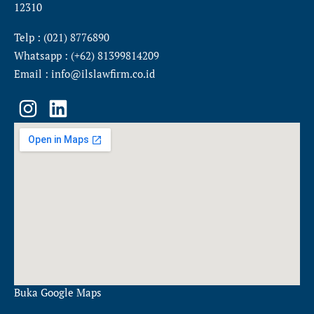
12310
Telp : (021) 8776890
Whatsapp : (+62) 81399814209
Email : info@ilslawfirm.co.id
I
L
n
i
s
n
t
k
a
e
g
d
r
i
a
n
m
Buka Google Maps