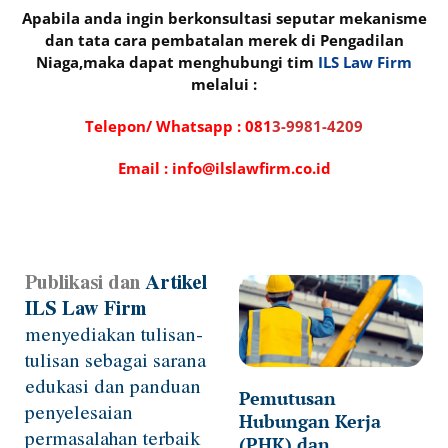
Apabila anda ingin berkonsultasi seputar mekanisme
dan tata cara pembatalan merek di Pengadilan
Niaga,maka dapat menghubungi tim
ILS Law Firm
melalui :
Telepon/ Whatsapp :
081
3-9981-4209
Email : info@ilslawfirm.co.id
Publikasi dan
Artikel
Page
Page
Page
Page
Page
ILS Law Firm
menyediakan tulisan-
tulisan sebagai sarana
edukasi dan panduan
Pemutusan
penyelesaian
Hubungan Kerja
permasalahan terbaik
(PHK) dan