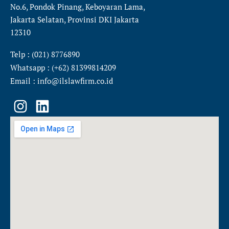
No.6, Pondok Pinang, Keboyaran Lama,
Jakarta Selatan, Provinsi DKI Jakarta
12310
Telp : (021) 8776890
Whatsapp : (+62) 81399814209
Email : info@ilslawfirm.co.id
I
L
n
i
s
n
t
k
a
e
g
d
r
i
a
n
m