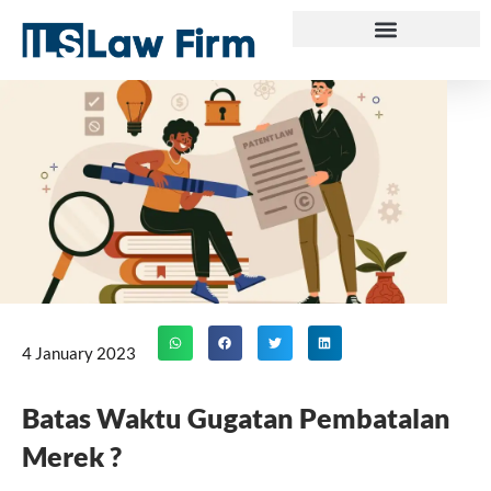
Skip
to
content
4 January 2023
Batas Waktu Gugatan Pembatalan
Merek ?