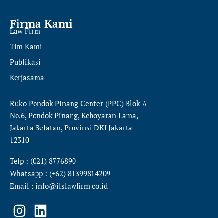
Firma Kami
Law Firm
Tim Kami
Publikasi
Kerjasama
Ruko Pondok Pinang Center (PPC) Blok A
No.6, Pondok Pinang, Keboyaran Lama,
Jakarta Selatan, Provinsi DKI Jakarta
12310
Telp : (021) 8776890
Whatsapp : (+62) 81399814209
Email : info@ilslawfirm.co.id
I
L