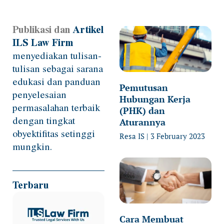
Publikasi dan
Artikel
Page
Page
Page
Page
Page
ILS Law Firm
menyediakan tulisan-
tulisan sebagai sarana
edukasi dan panduan
Pemutusan
penyelesaian
Hubungan Kerja
permasalahan terbaik
(PHK) dan
dengan tingkat
Aturannya
obyektifitas setinggi
Resa IS
3 February 2023
mungkin.
Terbaru
Cara Membuat