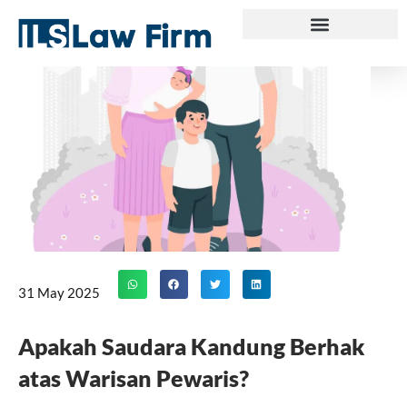
Skip
to
content
31 May 2025
Apakah Saudara Kandung Berhak
atas Warisan Pewaris?