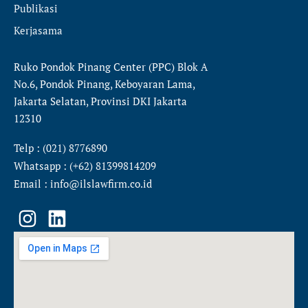
Publikasi
Kerjasama
Ruko Pondok Pinang Center (PPC) Blok A
No.6, Pondok Pinang, Keboyaran Lama,
Jakarta Selatan, Provinsi DKI Jakarta
12310
Telp : (021) 8776890
Whatsapp : (+62) 81399814209
Email : info@ilslawfirm.co.id
I
L
n
i
s
n
t
k
a
e