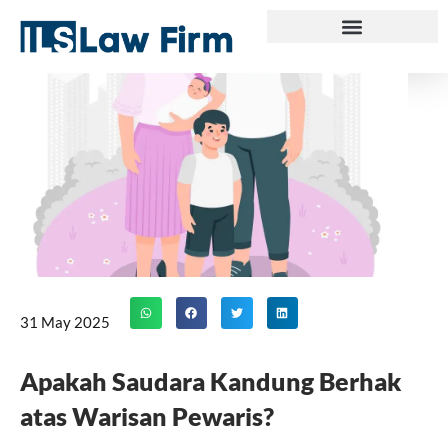
Skip
to
content
31 May 2025
Apakah Saudara Kandung Berhak
atas Warisan Pewaris?