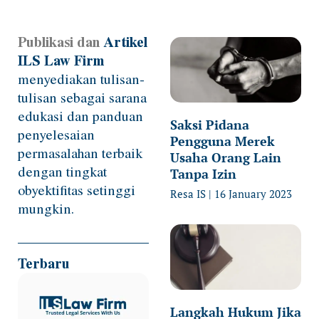
Publikasi dan
Artikel
Page
Page
Page
Page
Page
ILS Law Firm
menyediakan tulisan-
tulisan sebagai sarana
edukasi dan panduan
Saksi Pidana
penyelesaian
Pengguna Merek
permasalahan terbaik
Usaha Orang Lain
dengan tingkat
Tanpa Izin
obyektifitas setinggi
Resa IS
16 January 2023
mungkin.
Terbaru
Langkah Hukum Jika