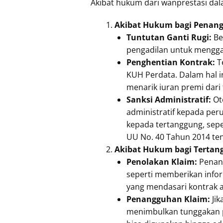
Akibat hukum dari wanprestasi dal
Akibat Hukum bagi Penan
Tuntutan Ganti Rugi:
Be
pengadilan untuk menggan
Penghentian Kontrak:
T
KUH Perdata. Dalam hal in
menarik iuran premi dari
Sanksi Administratif:
Ot
administratif kepada pe
kepada tertanggung, sepe
UU No. 40 Tahun 2014 te
Akibat Hukum bagi Tertan
Penolakan Klaim:
Penang
seperti memberikan infor
yang mendasari kontrak a
Penangguhan Klaim:
Ji
menimbulkan tunggakan p