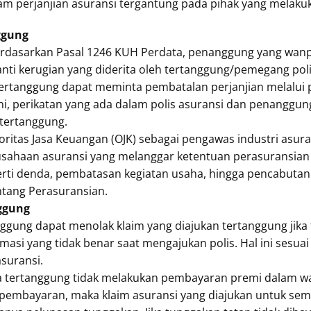
am perjanjian asuransi tergantung pada pihak yang melaku
ggung
rdasarkan Pasal 1246 KUH Perdata, penanggung yang wanpr
ti kerugian yang diderita oleh tertanggung/pemegang poli
ertanggung dapat meminta pembatalan perjanjian melalui 
i, perikatan yang ada dalam polis asuransi dan penanggung 
 tertanggung.
oritas Jasa Keuangan (OJK) sebagai pengawas industri asur
rusahaan asuransi yang melanggar ketentuan perasuransian
rti denda, pembatasan kegiatan usaha, hingga pencabutan 
ntang Perasuransian.
ggung
gung dapat menolak klaim yang diajukan tertanggung jika 
masi yang tidak benar saat mengajukan polis. Hal ini sesua
suransi.
ka tertanggung tidak melakukan pembayaran premi dalam wa
embayaran, maka klaim asuransi yang diajukan untuk seme