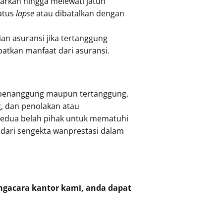
yarkan hingga melewati jatuh
atus
lapse
atau dibatalkan dengan
n asuransi jika tertanggung
atkan manfaat dari asuransi.
i penanggung maupun tertanggung,
g, dan penolakan atau
 kedua belah pihak untuk mematuhi
dari sengekta wanprestasi dalam
engacara kantor kami, anda dapat