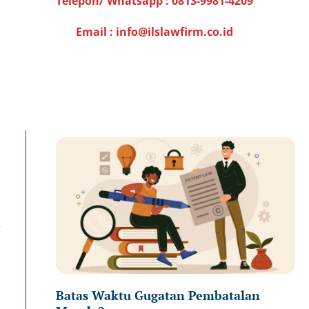
Telepon/ Whatsapp :
0813-9981-4209
Email : info@ilslawfirm.co.id
Page
Page
Pa
n
Batas Waktu Gugatan Pembatalan