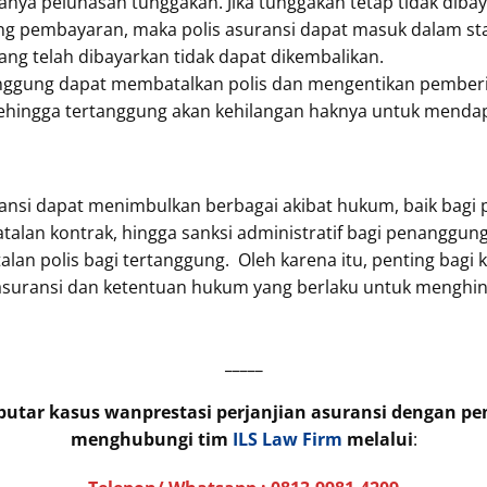
anya pelunasan tunggakan. Jika tunggakan tetap tidak diba
g pembayaran, maka polis asuransi dapat masuk dalam st
ng telah dibayarkan tidak dapat dikembalikan.
ggung dapat membatalkan polis dan mengentikan pemberia
ehingga tertanggung akan kehilangan haknya untuk mendap
ransi dapat menimbulkan berbagai akibat hukum, baik bag
atalan kontrak, hingga sanksi administratif bagi penanggun
an polis bagi tertanggung. Oleh karena itu, penting bagi
 asuransi dan ketentuan hukum yang berlaku untuk menghin
_____
eputar kasus wanprestasi perjanjian asuransi dengan p
menghubungi tim
ILS Law Firm
melalui
: