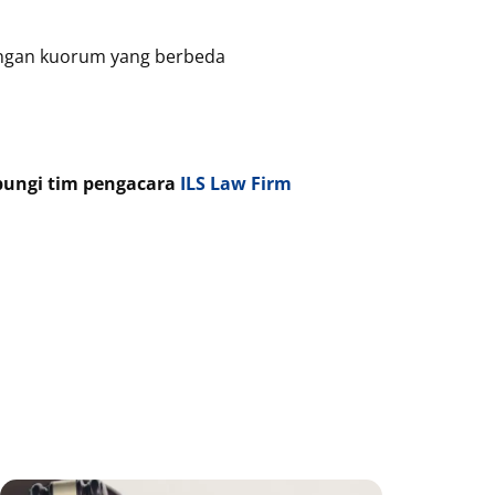
ungan kuorum yang berbeda
bungi tim pengacara
ILS Law Firm
age
Page
Page