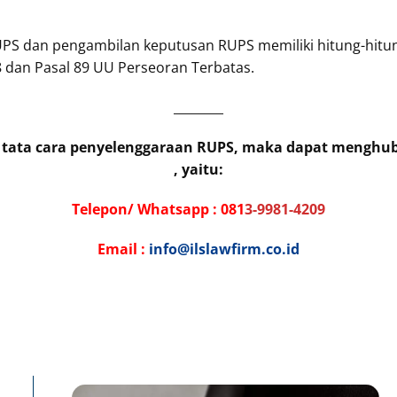
PS dan pengambilan keputusan RUPS memiliki hitung-hit
 dan Pasal 89 UU Perseoran Terbatas.
________
ar tata cara penyelenggaraan RUPS, maka dapat menghu
, yaitu:
Telepon/ Whatsapp :
081
3-9981-4209
Email :
info@ilslawfirm.co.id
Page
Page
P