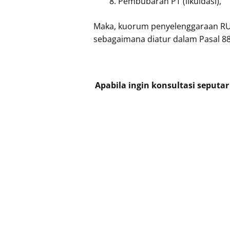
Pembubaran PT (likuidasi),
Maka, kuorum penyelenggaraan RU
sebagaimana diatur dalam Pasal 88
Apabila ingin konsultasi seput