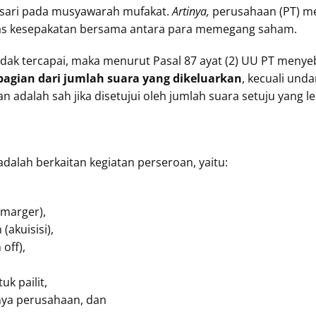
sari pada musyawarah mufakat.
Artinya,
perusahaan (PT) m
tas kesepakatan bersama antara para memegang saham.
dak tercapai, maka menurut Pasal 87 ayat (2) UU PT menye
) bagian dari jumlah suara yang dikeluarkan
, kecuali un
dalah sah jika disetujui oleh jumlah suara setuju yang le
dalah berkaitan kegiatan perseroan, yaitu:
marger),
akuisisi),
off),
k pailit,
nya perusahaan, dan