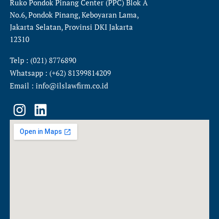
Ruko Pondok Pinang Center (PPC) Blok A
No.6, Pondok Pinang, Keboyaran Lama,
Jakarta Selatan, Provinsi DKI Jakarta
12310
Telp : (021) 8776890
Whatsapp : (+62) 81399814209
Email : info@ilslawfirm.co.id
I
L
n
i
s
n
t
k
a
e
g
d
r
i
a
n
m