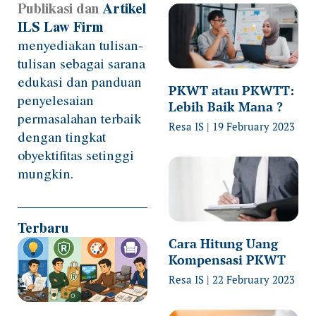
Publikasi dan
Artikel
Page
Page
Page
Page
Page
ILS Law Firm
menyediakan tulisan-
tulisan sebagai sarana
edukasi dan panduan
PKWT atau PKWTT:
penyelesaian
Lebih Baik Mana ?
permasalahan terbaik
Resa IS
19 February 2023
dengan tingkat
obyektifitas setinggi
mungkin.
Terbaru
Cara Hitung Uang
Kompensasi PKWT
Resa IS
22 February 2023