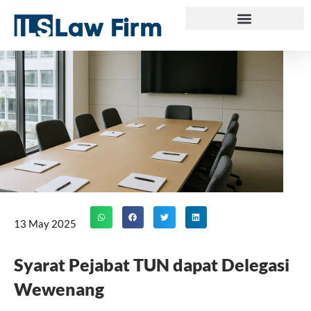
Skip
to
content
13 May 2025
Syarat Pejabat TUN dapat Delegasi
Wewenang